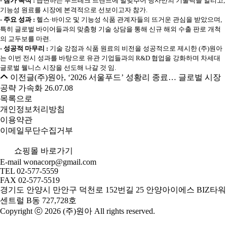
-
참가 목적
:
급변하는 푸드테크 트렌드에 발맞추어 당사만의 기술력을 알리고
,
기능성 원료를 시장에 본격적으로 선보이고자 참가
.
-
주요 성과
:
헬스
·
바이오 및 기능성 식품 관계자들의 뜨거운 관심을 받았으며
,
특히 글로벌 바이어들과의 맞춤형 기술 상담을 통해 신규 해외 수출 판로 개척
의 교두보를 마련
.
-
성공적 마무리
:
기술 강점과 식품 원료의 비전을 성공적으로 제시한
(
주
)
원아
는 이번 전시 성과를 바탕으로 유관 기업들과의
R&D
협업을 강화하며 차세대
글로벌 웰니스 시장을 선도해 나갈 것 임
.
이전글
(주)원아, ‘2026 서울푸드’ 성황리 종료… 글로벌 시장
공략 가속화
26.07.08
목록으로
개인정보처리방침
이용약관
이메일무단수집거부
쇼핑몰 바로가기
E-mail
wonacorp@gmail.com
TEL
02-577-5559
FAX
02-577-5519
경기도 안양시 만안구 덕천로 152번길 25 안양아이에스 BIZ타워
센트럴 B동 727,728호
Copyright ⓒ 2026 (주)원아 All rights reserved.