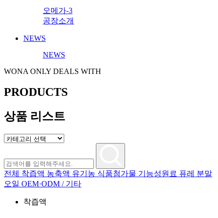
오메가-3
공장소개
NEWS
NEWS
WONA ONLY DEALS WITH
PRODUCTS
상품 리스트
전체
착즙액
농축액
유기농
식품첨가물
기능성원료
퓨레
분말
오일
OEM·ODM / 기타
착즙액