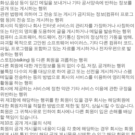
화상,음성 등이 담긴 메일을 보내거나 기타 공서양속에 반하는 정보를
공개 또는 게시하는 행위
관련 법령에 의하여 그 전송 또는 게시가 금지되는 정보(컴퓨터 프로그
램 등)의 전송 또는 게시하는 행위
회사의 직원이나 회사 인터넷 서비스의 관리자를 가장하거나 사칭하여
또는 타인의 명의를 도용하여 글을 게시하거나 메일을 발송하는 행위
컴퓨터 소프트웨어, 하드웨어, 전기통신 장비의 정상적인 가동을 방해,
파괴할 목적으로 고안된 소프트웨어 바이러스, 기타 다른 컴퓨터 코드,
파일, 프로그램을 포함하고 있는 자료를 게시하거나 전자우편으로 발
송하는 행위
스토킹(stalking) 등 다른 회원을 괴롭히는 행위
다른 회원에 대한 개인정보를 동의 없이 수집, 저장, 공개하는 행위
불특정 다수의 자를 대상으로 하여 광고 또는 선전을 게시하거나 스팸
메일을 전송하는 등의 방법으로 회사의 서비스를 이용하여 영리목적의
활동을 하는 행위
회사에 제공하는 서비스에 정한 약관 기타 서비스 이용에 관한 규정을
위반하는 행위
위 제1항에 해당하는 행위를 한 회원이 있을 경우 회사는 해당회원에
대한 회원자격을 적절한 방법으로 제한 및 정지, 상실시킬 수 있습니다.
회원은 그 귀책사유로 인하여 회사에나 다른 회원이 입은 손해를 배상
할 책임이 있습니다.
제10조 공개 게시물의 삭제
회원의 공개 게시물의 내용이 다음 각 호에 해당하는 경우 회사는 회원
에게 사전 통지 없이 해당 공개 게시물을 삭제할 수 있고 해당 회원의 회